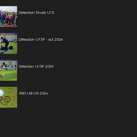
Detection Finale U13
Détection U13F - oct 2024
Sélection U15F 2024
JND U8-U9 2024