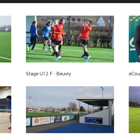
Stage U12 F - Beuvry
eCou