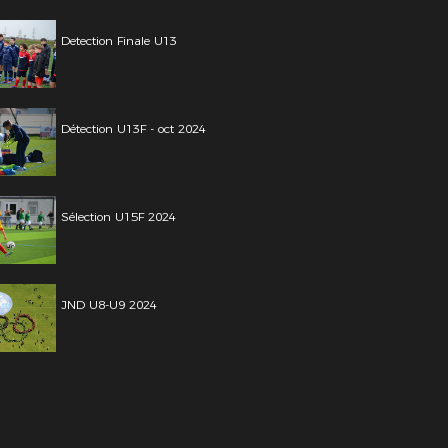
Detection Finale U13
Détection U13F - oct 2024
Sélection U15F 2024
JND U8-U9 2024