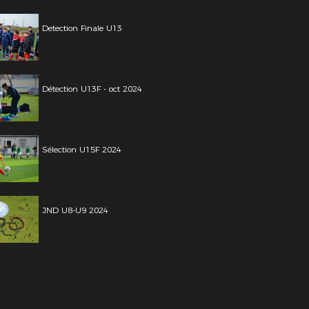
Detection Finale U13
Détection U13F - oct 2024
Sélection U15F 2024
JND U8-U9 2024