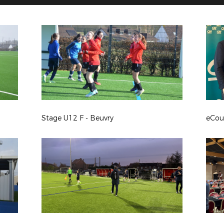
Stage U12 F - Beuvry
eCou