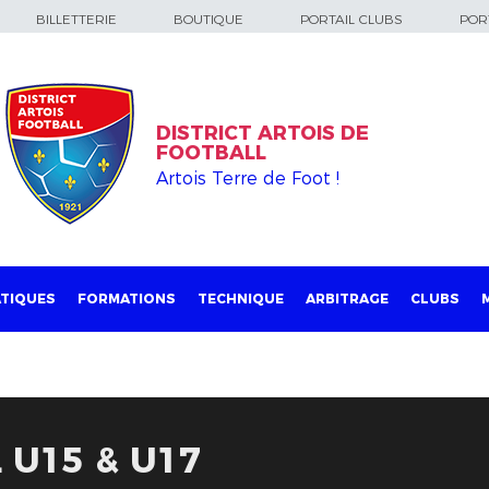
BILLETTERIE
BOUTIQUE
PORTAIL CLUBS
PORT
DISTRICT ARTOIS DE
FOOTBALL
Artois Terre de Foot !
TIQUES
FORMATIONS
TECHNIQUE
ARBITRAGE
CLUBS
 U15 & U17