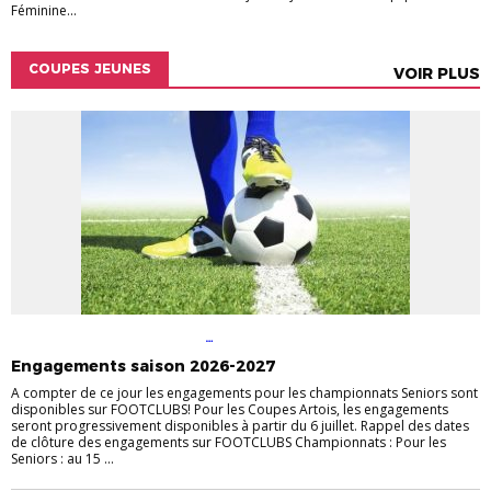
Féminine...
COUPES JEUNES
VOIR PLUS
ACTUALITÉS
ACTUALITÉS DU
DISTRICT
CHAMPIONNAT
COMPÉTITIONS
COUPES JEUNES
COUPES
Engagements saison 2026-2027
SENIORS
A compter de ce jour les engagements pour les championnats Seniors sont
disponibles sur FOOTCLUBS! Pour les Coupes Artois, les engagements
seront progressivement disponibles à partir du 6 juillet. Rappel des dates
de clôture des engagements sur FOOTCLUBS Championnats : Pour les
Seniors : au 15 ...