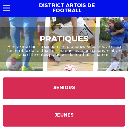
DISTRICT ARTOIS DE
FOOTBALL
PRATIQUES
Bienvenue dans la section Les pratiques. Vous trouverez ici
l’ensemble de l’actualité ainsi que les informations relatives
aux différentes pratiques du football amateur.
SENIORS
JEUNES