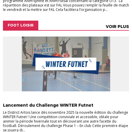
programme Anim’synthé et Anim’Futsal concernant la catégorie U13. La
répartition des plateaux est sur FAL Vous pouvez remplir la feuille de match
le vendredi et la mettre sur FAL Cela facilitera l’organisation p...
FOOT LOISIR
VOIR PLUS
ACTUALITÉS
ACTUALITÉS DU DISTRICT
FOOT LOISIR
Lancement du Challenge WINTER Futnet
Le District Artois lance dès novembre 2025 la nouvelle édition du challenge
WINTER Futnet ! Une compétition conviviale et accessible, idéale pour
animer la période hivernale tout en découvrant une autre facette du
football. Déroulement du challenge Phase 1 – En club Cette première étape
se jouera di...