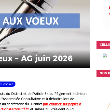
CELLU
eux – AG juin 2026
NOS P
 Générale
tuts du District
et de
l’Article 64 du Règlement Intérieur
,
e
l’Assemblée Consultative
et à débattre lors de
ir
au secrétariat du District
par courrier sur papier à
ction@artois.fff.fr)
et
signés du Président ou du