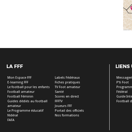
LA FFF
LIENS
Mon Espace FFF
Labels Fédéraux
Messageri
E-learning FFF
Fiches pratiques
P’ti Foot
Le football pour les enfants
TV Foot amateur
Programm
Football amateur
Santé
Fédéral
Football Féminin
Scores en direct
Guide Inte
Guides dédiés au football
FFFTV
Football 
amateur
Joueurs FFF
Le Programme éducatif
Portail des officiels
fédéral
Nos formations
FAFA