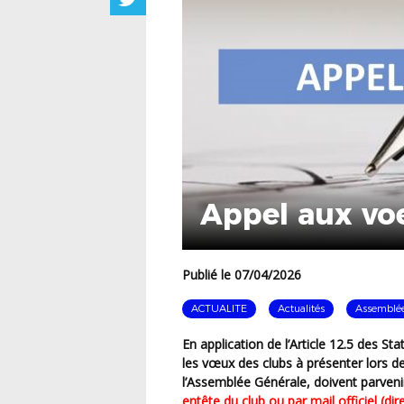
Appel aux vo
Publié le 07/04/2026
ACTUALITE
Actualités
Assemblée
En application de
l’Article 12.5 des Sta
les
vœux des clubs
à présenter lors d
l’Assemblée Générale
, doivent parven
entête du club ou par mail officiel (dire