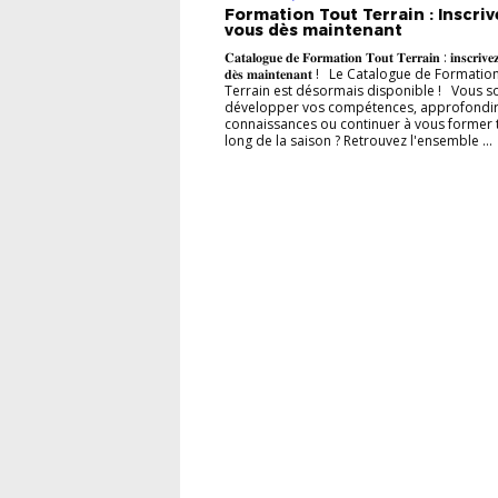
ACTUALITÉS DU DISTRICT
Formation Tout Terrain : Inscriv
vous dès maintenant
𝐂𝐚𝐭𝐚𝐥𝐨𝐠𝐮𝐞 𝐝𝐞 𝐅𝐨𝐫𝐦𝐚𝐭𝐢𝐨𝐧 𝐓𝐨𝐮𝐭 𝐓𝐞𝐫𝐫𝐚𝐢𝐧 : 𝐢𝐧𝐬𝐜𝐫𝐢𝐯𝐞
𝐝𝐞̀𝐬 𝐦𝐚𝐢𝐧𝐭𝐞𝐧𝐚𝐧𝐭 ! Le Catalogue de Formati
Terrain est désormais disponible ! Vous s
développer vos compétences, approfondir
connaissances ou continuer à vous former 
long de la saison ? Retrouvez l'ensemble ...