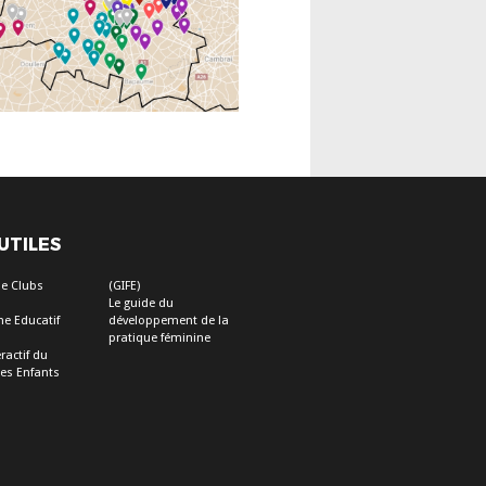
 UTILES
e Clubs
(GIFE)
Le guide du
e Educatif
développement de la
pratique féminine
ractif du
des Enfants