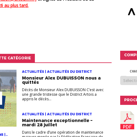
26 au plus tard.
COMP
TTE CATÉGORIE
ACTUALITÉS | ACTUALITÉS DU DISTRICT
CHA
Monsieur Alex DUBUISSON nous a
quittés
Décès de Monsieur Alex DUBUISSON C’est avec
une grande tristesse que le District Artois a
appris le décès...
PROC
ACTUALITÉS | ACTUALITÉS DU DISTRICT
Maintenance exceptionnelle –
mardi 28 juillet
Dans le cadre d’une opération de maintenance
S |
majeure menée par la Fédération Française de