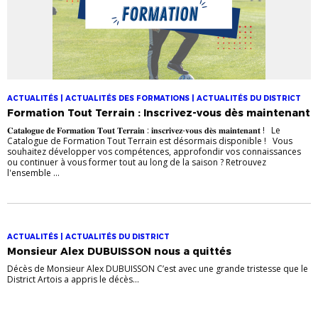
ACTUALITÉS | ACTUALITÉS DES FORMATIONS | ACTUALITÉS DU DISTRICT
Formation Tout Terrain : Inscrivez-vous dès maintenant
𝐂𝐚𝐭𝐚𝐥𝐨𝐠𝐮𝐞 𝐝𝐞 𝐅𝐨𝐫𝐦𝐚𝐭𝐢𝐨𝐧 𝐓𝐨𝐮𝐭 𝐓𝐞𝐫𝐫𝐚𝐢𝐧 : 𝐢𝐧𝐬𝐜𝐫𝐢𝐯𝐞𝐳-𝐯𝐨𝐮𝐬 𝐝𝐞̀𝐬 𝐦𝐚𝐢𝐧𝐭𝐞𝐧𝐚𝐧𝐭 ! Le
Catalogue de Formation Tout Terrain est désormais disponible ! Vous
souhaitez développer vos compétences, approfondir vos connaissances
ou continuer à vous former tout au long de la saison ? Retrouvez
l'ensemble ...
ACTUALITÉS | ACTUALITÉS DU DISTRICT
Monsieur Alex DUBUISSON nous a quittés
Décès de Monsieur Alex DUBUISSON C’est avec une grande tristesse que le
District Artois a appris le décès...