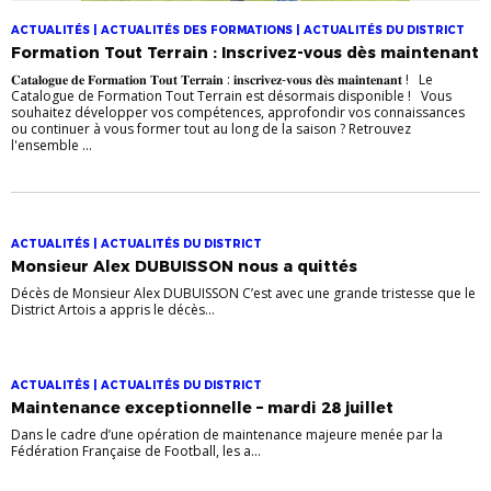
ACTUALITÉS | ACTUALITÉS DES FORMATIONS | ACTUALITÉS DU DISTRICT
Formation Tout Terrain : Inscrivez-vous dès maintenant
𝐂𝐚𝐭𝐚𝐥𝐨𝐠𝐮𝐞 𝐝𝐞 𝐅𝐨𝐫𝐦𝐚𝐭𝐢𝐨𝐧 𝐓𝐨𝐮𝐭 𝐓𝐞𝐫𝐫𝐚𝐢𝐧 : 𝐢𝐧𝐬𝐜𝐫𝐢𝐯𝐞𝐳-𝐯𝐨𝐮𝐬 𝐝𝐞̀𝐬 𝐦𝐚𝐢𝐧𝐭𝐞𝐧𝐚𝐧𝐭 ! Le
Catalogue de Formation Tout Terrain est désormais disponible ! Vous
souhaitez développer vos compétences, approfondir vos connaissances
ou continuer à vous former tout au long de la saison ? Retrouvez
l'ensemble ...
ACTUALITÉS | ACTUALITÉS DU DISTRICT
Monsieur Alex DUBUISSON nous a quittés
Décès de Monsieur Alex DUBUISSON C’est avec une grande tristesse que le
District Artois a appris le décès...
ACTUALITÉS | ACTUALITÉS DU DISTRICT
Maintenance exceptionnelle – mardi 28 juillet
Dans le cadre d’une opération de maintenance majeure menée par la
Fédération Française de Football, les a...