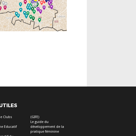
 UTILES
e Clubs
(GIFE)
Le guide du
e Educatif
développement de la
pratique féminine