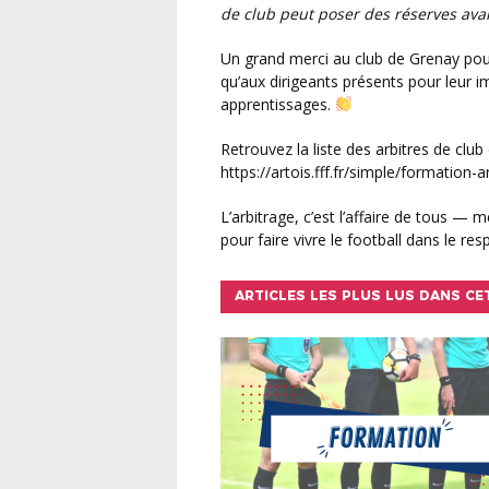
de club peut poser des réserves ava
Un grand merci au club de Grenay pour son accueil chaleureux et son soutien logistique, ainsi
qu’aux dirigeants présents pour leur 
apprentissages.
Retrouvez la liste des arbitres de club dans la rubrique arbitrage :
https://artois.fff.fr/simple/formation-a
L’arbitrage, c’est l’affaire de tous — merci à celles et ceux qui s’engagent chaque week-end
pour faire vivre le football dans le resp
ARTICLES LES PLUS LUS DANS CE