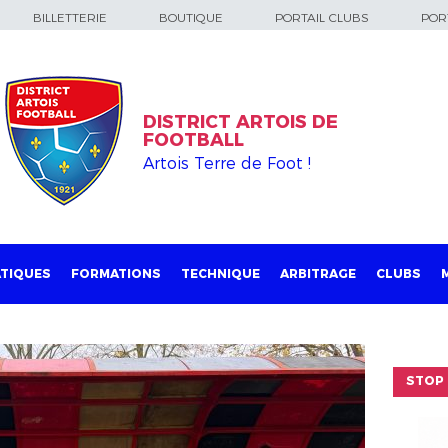
BILLETTERIE
BOUTIQUE
PORTAIL CLUBS
PORT
DISTRICT ARTOIS DE
FOOTBALL
Artois Terre de Foot !
TIQUES
FORMATIONS
TECHNIQUE
ARBITRAGE
CLUBS
STOP 