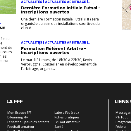
ACTUALITÉS | ACTUALITÉS ARBITRAGE |
ACTUALITÉS DES FORMATIONS | ACTUALITÉS
Dernière Formation Initiale Futsal –
DU DISTRICT
Inscriptions ouvertes
Une dernière Formation Initiale Futsal (FIF) sera
organisée au sein des installations sportives du
ÉS DU
 un
club d...
iée au
te
ACTUALITÉS | ACTUALITÉS ARBITRAGE |
ACTUALITÉS DU DISTRICT
ment de
Formation Référent Arbitre –
Au cours
Inscriptions ouvertes
 les
Le mardi 31 mars, de 18h30 à 22h30, Kevin
nt sur
Verbrugghe, Conseiller en développement de
l’arbitrage, organis...
LA FFF
LIENS
Mon Espace FFF
Labels Fédéraux
Messageri
E-learning FFF
Fiches pratiques
P’ti Foot
Le football pour les enfants
TV Foot amateur
Programm
Football amateur
Santé
Fédéral