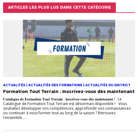
ARTICLES LES PLUS LUS DANS CETTE CATÉGORIE
ACTUALITÉS | ACTUALITÉS DES FORMATIONS | ACTUALITÉS DU DISTRICT
Formation Tout Terrain : Inscrivez-vous dès maintenant
𝐂𝐚𝐭𝐚𝐥𝐨𝐠𝐮𝐞 𝐝𝐞 𝐅𝐨𝐫𝐦𝐚𝐭𝐢𝐨𝐧 𝐓𝐨𝐮𝐭 𝐓𝐞𝐫𝐫𝐚𝐢𝐧 : 𝐢𝐧𝐬𝐜𝐫𝐢𝐯𝐞𝐳-𝐯𝐨𝐮𝐬 𝐝𝐞̀𝐬 𝐦𝐚𝐢𝐧𝐭𝐞𝐧𝐚𝐧𝐭 ! Le
Catalogue de Formation Tout Terrain est désormais disponible ! Vous
souhaitez développer vos compétences, approfondir vos connaissances
ou continuer à vous former tout au long de la saison ? Retrouvez
l'ensemble ...