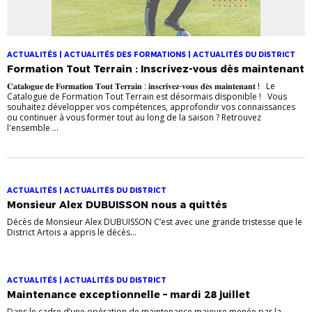
ACTUALITÉS | ACTUALITÉS DES FORMATIONS | ACTUALITÉS DU DISTRICT
Formation Tout Terrain : Inscrivez-vous dès maintenant
𝐂𝐚𝐭𝐚𝐥𝐨𝐠𝐮𝐞 𝐝𝐞 𝐅𝐨𝐫𝐦𝐚𝐭𝐢𝐨𝐧 𝐓𝐨𝐮𝐭 𝐓𝐞𝐫𝐫𝐚𝐢𝐧 : 𝐢𝐧𝐬𝐜𝐫𝐢𝐯𝐞𝐳-𝐯𝐨𝐮𝐬 𝐝𝐞̀𝐬 𝐦𝐚𝐢𝐧𝐭𝐞𝐧𝐚𝐧𝐭 ! Le
Catalogue de Formation Tout Terrain est désormais disponible ! Vous
souhaitez développer vos compétences, approfondir vos connaissances
ou continuer à vous former tout au long de la saison ? Retrouvez
l'ensemble ...
ACTUALITÉS | ACTUALITÉS DU DISTRICT
Monsieur Alex DUBUISSON nous a quittés
Décès de Monsieur Alex DUBUISSON C’est avec une grande tristesse que le
District Artois a appris le décès...
ACTUALITÉS | ACTUALITÉS DU DISTRICT
Maintenance exceptionnelle – mardi 28 juillet
Dans le cadre d’une opération de maintenance majeure menée par la