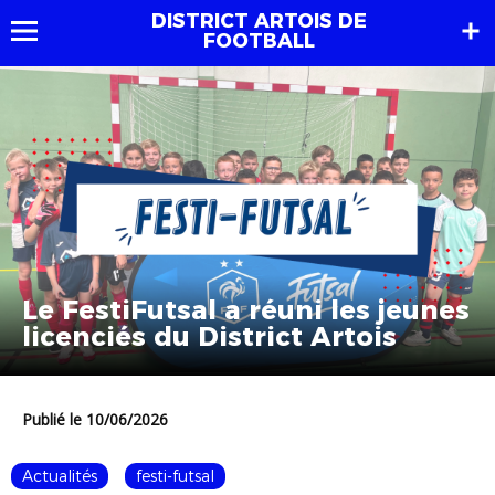
DISTRICT ARTOIS DE
FOOTBALL
Le FestiFutsal a réuni les jeunes
licenciés du District Artois
Publié le 10/06/2026
Actualités
festi-futsal