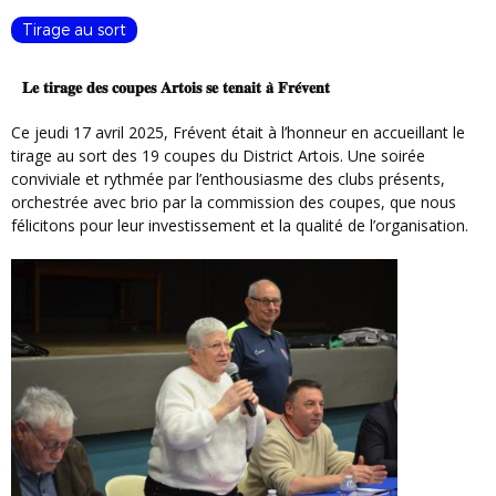
Tirage au sort
𝐋𝐞
𝐭𝐢𝐫𝐚𝐠𝐞
𝐝𝐞𝐬
𝐜𝐨𝐮𝐩𝐞𝐬
𝐀𝐫𝐭𝐨𝐢𝐬
𝐬𝐞
𝐭𝐞𝐧𝐚𝐢𝐭
𝐚̀
𝐅𝐫𝐞́𝐯𝐞𝐧𝐭
Ce jeudi 17 avril 2025, Frévent était à l’honneur en accueillant le
tirage au sort des 19 coupes du District Artois. Une soirée
conviviale et rythmée par l’enthousiasme des clubs présents,
orchestrée avec brio par la commission des coupes, que nous
félicitons pour leur investissement et la qualité de l’organisation.