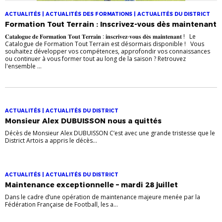
ACTUALITÉS | ACTUALITÉS DES FORMATIONS | ACTUALITÉS DU DISTRICT
Formation Tout Terrain : Inscrivez-vous dès maintenant
𝐂𝐚𝐭𝐚𝐥𝐨𝐠𝐮𝐞 𝐝𝐞 𝐅𝐨𝐫𝐦𝐚𝐭𝐢𝐨𝐧 𝐓𝐨𝐮𝐭 𝐓𝐞𝐫𝐫𝐚𝐢𝐧 : 𝐢𝐧𝐬𝐜𝐫𝐢𝐯𝐞𝐳-𝐯𝐨𝐮𝐬 𝐝𝐞̀𝐬 𝐦𝐚𝐢𝐧𝐭𝐞𝐧𝐚𝐧𝐭 ! Le
Catalogue de Formation Tout Terrain est désormais disponible ! Vous
souhaitez développer vos compétences, approfondir vos connaissances
ou continuer à vous former tout au long de la saison ? Retrouvez
l'ensemble ...
ACTUALITÉS | ACTUALITÉS DU DISTRICT
Monsieur Alex DUBUISSON nous a quittés
Décès de Monsieur Alex DUBUISSON C’est avec une grande tristesse que le
District Artois a appris le décès...
ACTUALITÉS | ACTUALITÉS DU DISTRICT
Maintenance exceptionnelle – mardi 28 juillet
Dans le cadre d’une opération de maintenance majeure menée par la
Fédération Française de Football, les a...