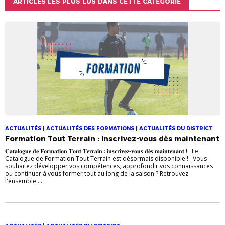
ARTICLES LES PLUS LUS DANS CETTE CATÉGORIE
ACTUALITÉS | ACTUALITÉS DES FORMATIONS | ACTUALITÉS DU DISTRICT
Formation Tout Terrain : Inscrivez-vous dès maintenant
𝐂𝐚𝐭𝐚𝐥𝐨𝐠𝐮𝐞 𝐝𝐞 𝐅𝐨𝐫𝐦𝐚𝐭𝐢𝐨𝐧 𝐓𝐨𝐮𝐭 𝐓𝐞𝐫𝐫𝐚𝐢𝐧 : 𝐢𝐧𝐬𝐜𝐫𝐢𝐯𝐞𝐳-𝐯𝐨𝐮𝐬 𝐝𝐞̀𝐬 𝐦𝐚𝐢𝐧𝐭𝐞𝐧𝐚𝐧𝐭 ! Le
Catalogue de Formation Tout Terrain est désormais disponible ! Vous
souhaitez développer vos compétences, approfondir vos connaissances
ou continuer à vous former tout au long de la saison ? Retrouvez
l'ensemble ...