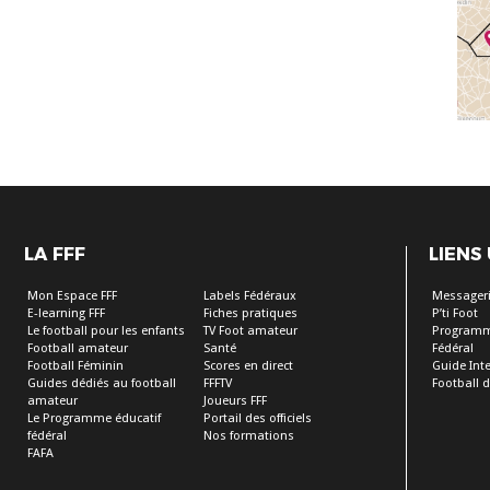
LA FFF
LIENS
Mon Espace FFF
Labels Fédéraux
Messageri
E-learning FFF
Fiches pratiques
P’ti Foot
Le football pour les enfants
TV Foot amateur
Programm
Football amateur
Santé
Fédéral
Football Féminin
Scores en direct
Guide Inte
Guides dédiés au football
FFFTV
Football 
amateur
Joueurs FFF
Le Programme éducatif
Portail des officiels
fédéral
Nos formations
FAFA