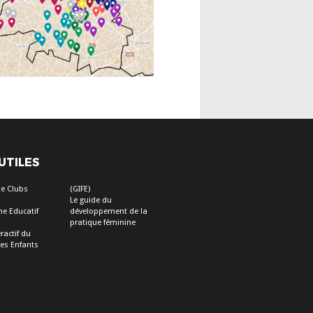
 UTILES
e Clubs
(GIFE)
Le guide du
e Educatif
développement de la
pratique féminine
ractif du
des Enfants