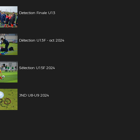
Detection Finale U13
Détection U13F - oct 2024
Sélection U15F 2024
JND U8-U9 2024